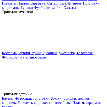
Пижамы
Платья
Сарафаны
Ситец, бязь, фланель
Толстовки,
кардиганы
Туники
Футболки, майки
Халаты
Трикотаж мужской
Костюмы, брюки, трико
Рубашки, джемпера, толстовки
Футболки, нательное бельё
Трикотаж детский
Блузки, футболки, толстовки
Брюки, бриджи, лосины,
костюмы
Пижамы, сорочки, нижнее бельё
Платья, сарафаны,
халаты