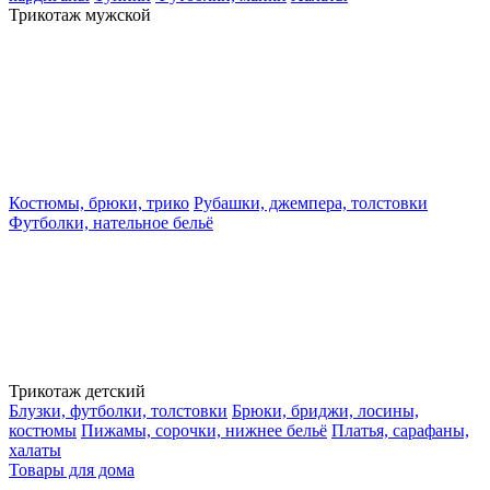
Трикотаж мужской
Костюмы, брюки, трико
Рубашки, джемпера, толстовки
Футболки, нательное бельё
Трикотаж детский
Блузки, футболки, толстовки
Брюки, бриджи, лосины,
костюмы
Пижамы, сорочки, нижнее бельё
Платья, сарафаны,
халаты
Товары для дома