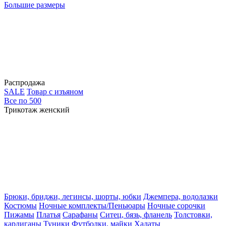
Большие размеры
Распродажа
SALE
Товар с изъяном
Все по 500
Трикотаж женский
Брюки, бриджи, легинсы, шорты, юбки
Джемпера, водолазки
Костюмы
Ночные комплекты/Пеньюары
Ночные сорочки
Пижамы
Платья
Сарафаны
Ситец, бязь, фланель
Толстовки,
кардиганы
Туники
Футболки, майки
Халаты