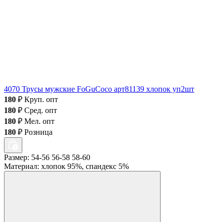
4070 Трусы мужские FoGuCoco арт81139 хлопок уп2шт
180
₽
Круп. опт
180
₽
Сред. опт
180
₽
Мел. опт
180
₽
Розница
Размер: 54-56 56-58 58-60
Материал: хлопок 95%, спандекс 5%