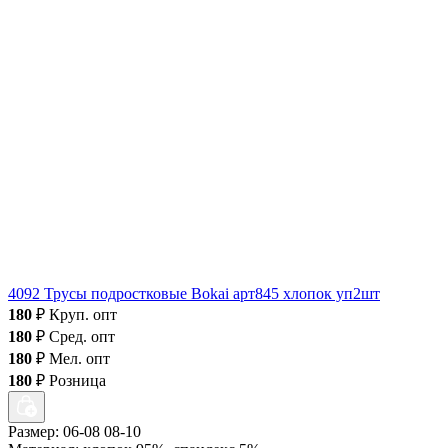
4092 Трусы подростковые Bokai арт845 хлопок уп2шт
180
₽
Круп. опт
180
₽
Сред. опт
180
₽
Мел. опт
180
₽
Розница
Размер: 06-08 08-10