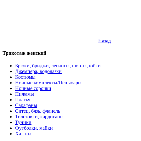
Назад
Трикотаж женский
Брюки, бриджи, легинсы, шорты, юбки
Джемпера, водолазки
Костюмы
Ночные комплекты/Пеньюары
Ночные сорочки
Пижамы
Платья
Сарафаны
Ситец, бязь, фланель
Толстовки, кардиганы
Туники
Футболки, майки
Халаты