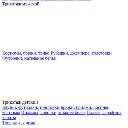
Трикотаж мужской
Костюмы, брюки, трико
Рубашки, джемпера, толстовки
Футболки, нательное бельё
Трикотаж детский
Блузки, футболки, толстовки
Брюки, бриджи, лосины,
костюмы
Пижамы, сорочки, нижнее бельё
Платья, сарафаны,
халаты
Товары для дома