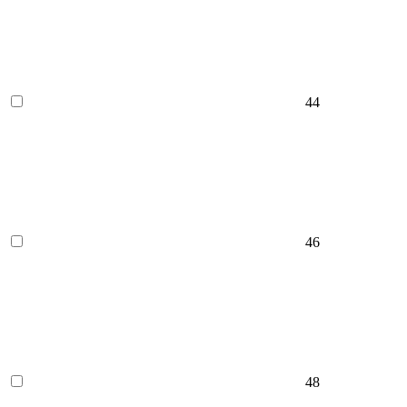
44
46
48