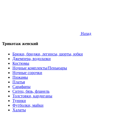
Назад
Трикотаж женский
Брюки, бриджи, легинсы, шорты, юбки
Джемпера, водолазки
Костюмы
Ночные комплекты/Пеньюары
Ночные сорочки
Пижамы
Платья
Сарафаны
Ситец, бязь, фланель
Толстовки, кардиганы
Туники
Футболки, майки
Халаты