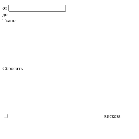
от
до
Ткань:
Сбросить
вискоза