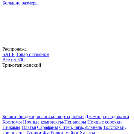
Большие размеры
Распродажа
SALE
Товар с изъяном
Все по 500
Трикотаж женский
Брюки, бриджи, легинсы, шорты, юбки
Джемпера, водолазки
Костюмы
Ночные комплекты/Пеньюары
Ночные сорочки
Пижамы
Платья
Сарафаны
Ситец, бязь, фланель
Толстовки,
кардиганы
Туники
Футболки, майки
Халаты