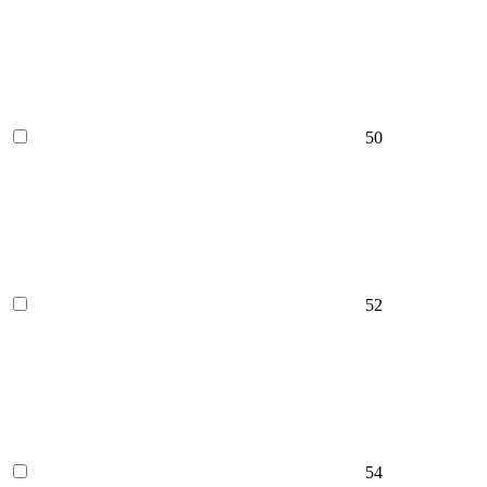
50
52
54